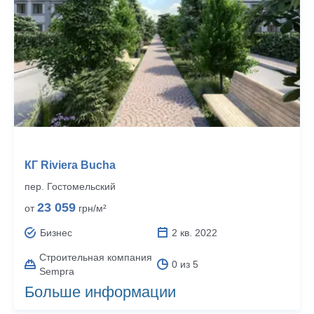
КГ Riviera Bucha
пер. Гостомельский
23 059
от
грн/м²
Бизнес
2 кв. 2022
Строительная компания
0 из 5
Sempra
Больше информации