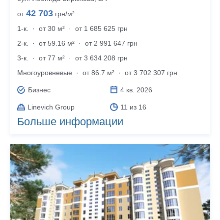
42 703
от
грн/м²
1-к.
·
от 30 м²
·
от 1 685 625 грн
2-к.
·
от 59.16 м²
·
от 2 991 647 грн
3-к.
·
от 77 м²
·
от 3 634 208 грн
Много­уровневые
·
от 86.7 м²
·
от 3 702 307 грн
Бизнес
4 кв. 2026
Linevich Group
11 из 16
Больше информации