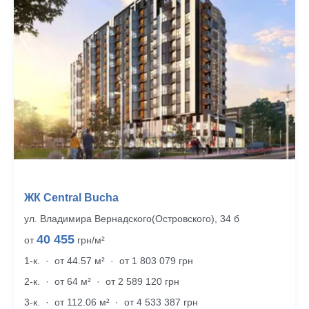
ЖК Central Bucha
ул. Владимира Вернадского(Островского), 34 б
40 455
от
грн/м²
1-к.
·
от 44.57 м²
·
от 1 803 079 грн
2-к.
·
от 64 м²
·
от 2 589 120 грн
3-к.
·
от 112.06 м²
·
от 4 533 387 грн