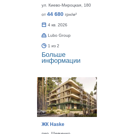
ул. Киево-Мироцкая, 180
44 680
от
грн/м²
4 кв. 2026
Lubo Group
1 из 2
Больше
информации
ЖК Haske
пер. Шевченко