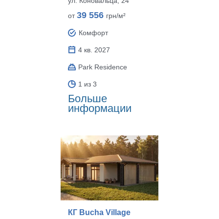
ул. Коновальца, 24
39 556
от
грн/м²
Комфорт
4 кв. 2027
Park Residence
1 из 3
Больше
информации
КГ Bucha Village