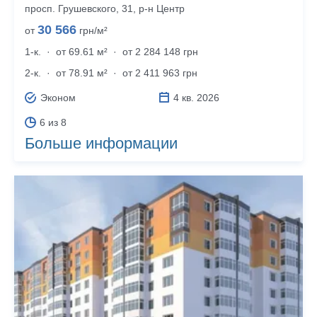
просп. Грушевского, 31, р‑н Центр
30 566
от
грн/м²
1-к.
·
от 69.61 м²
·
от 2 284 148 грн
2-к.
·
от 78.91 м²
·
от 2 411 963 грн
Эконом
4 кв. 2026
6 из 8
Больше информации