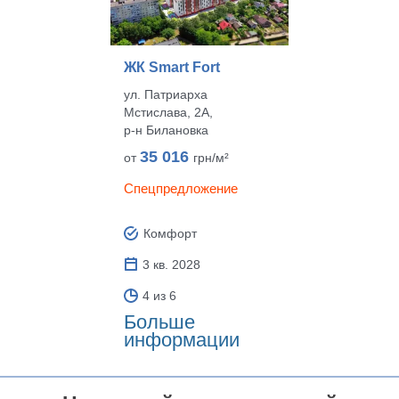
ЖК Smart Fort
ул. Патриарха
Мстислава, 2А,
р‑н Билановка
35 016
от
грн/м²
Спецпредложение
Комфорт
3 кв. 2028
4 из 6
Больше
информации