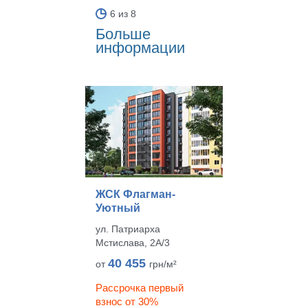
6 из 8
Больше
информации
ЖСК Флагман-
Уютный
ул. Патриарха
Мстислава, 2А/3
40 455
от
грн/м²
Рассрочка первый
взнос от 30%