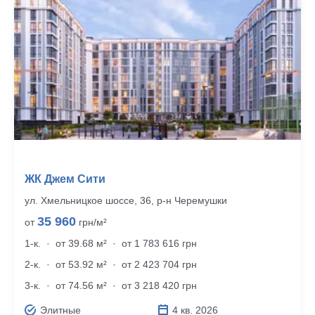
ЖК Джем Сити
ул. Хмельницкое шоссе, 36, р‑н Черемушки
35 960
от
грн/м²
1-к.
·
от 39.68 м²
·
от 1 783 616 грн
2-к.
·
от 53.92 м²
·
от 2 423 704 грн
3-к.
·
от 74.56 м²
·
от 3 218 420 грн
Элитные
4 кв. 2026