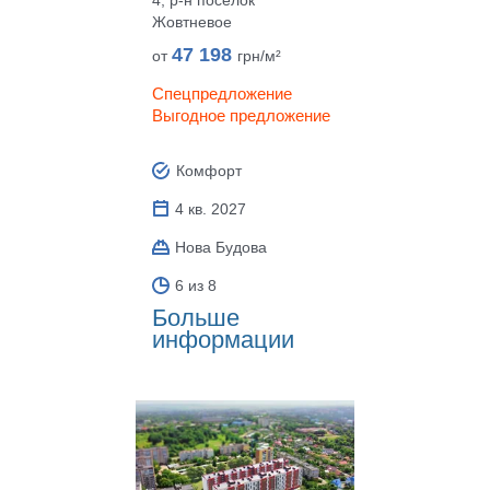
4, р‑н поселок
Жовтневое
47 198
от
грн/м²
Спецпредложение
Выгодное предложение
Комфорт
4 кв. 2027
Нова Будова
6 из 8
Больше
информации