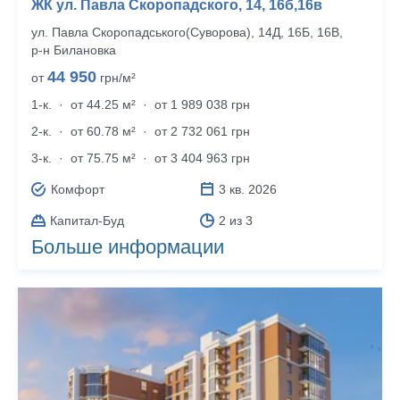
ЖК ул. Павла Скоропадского, 14, 16б,16в
ул. Павла Скоропадського(Суворова), 14Д, 16Б, 16В,
р‑н Билановка
44 950
от
грн/м²
1-к.
·
от 44.25 м²
·
от 1 989 038 грн
2-к.
·
от 60.78 м²
·
от 2 732 061 грн
3-к.
·
от 75.75 м²
·
от 3 404 963 грн
Комфорт
3 кв. 2026
Капитал-Буд
2 из 3
Больше информации