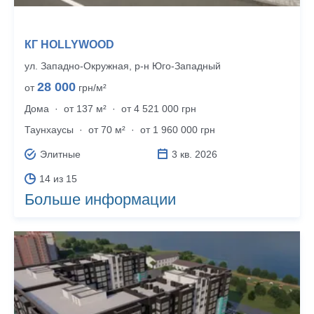
КГ HOLLYWOOD
ул. Западно-Окружная, р‑н Юго-Западный
28 000
от
грн/м²
Дома
·
от 137 м²
·
от 4 521 000 грн
Таунхаусы
·
от 70 м²
·
от 1 960 000 грн
Элитные
3 кв. 2026
14 из 15
Больше информации