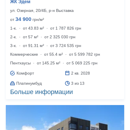
ЖК Эдем
ул. Озерная, 20/4Б, р‑н Выставка
34 900
от
грн/м²
1-к.
·
от 43.83 м²
·
от 1 787 826 грн
2-к.
·
от 57 м²
·
от 2 325 030 грн
3-к.
·
от 91.31 м²
·
от 3 724 535 грн
Коммерческие
·
от 55.4 м²
·
от 5 599 782 грн
Пентхаусы
·
от 145.25 м²
·
от 5 069 225 грн
Комфорт
2 кв. 2028
Платинумбуд
3 из 13
Больше информации