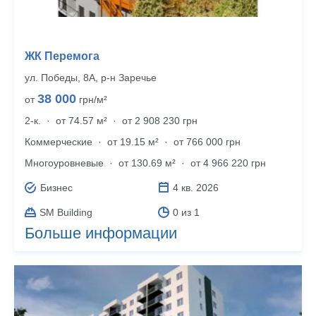
ЖК Перемога
ул. Победы, 8А, р‑н Заречье
38 000
от
грн/м²
2-к.
·
от 74.57 м²
·
от 2 908 230 грн
Коммерческие
·
от 19.15 м²
·
от 766 000 грн
Много­уровневые
·
от 130.69 м²
·
от 4 966 220 грн
Бизнес
4 кв. 2026
SM Building
0 из 1
Больше информации