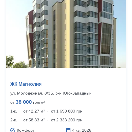
ЖК Магнолия
ул. Молодежная, 8/3Б, р‑н Юго-Западный
38 000
от
грн/м²
1-к.
·
от 42.27 м²
·
от 1 690 800 грн
2-к.
·
от 58.33 м²
·
от 2 333 200 грн
Комфорт
4 кв. 2026