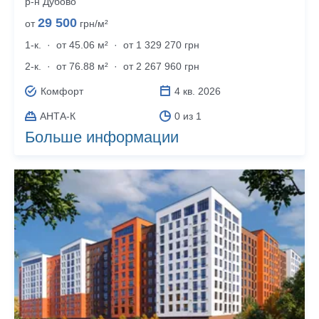
р‑н Дубово
29 500
от
грн/м²
1-к.
·
от 45.06 м²
·
от 1 329 270 грн
2-к.
·
от 76.88 м²
·
от 2 267 960 грн
Комфорт
4 кв. 2026
АНТА-К
0 из 1
Больше информации