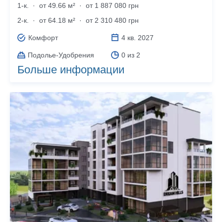
1-к.
·
от 49.66 м²
·
от 1 887 080 грн
2-к.
·
от 64.18 м²
·
от 2 310 480 грн
Комфорт
4 кв. 2027
Подолье-Удобрения
0 из 2
Больше информации