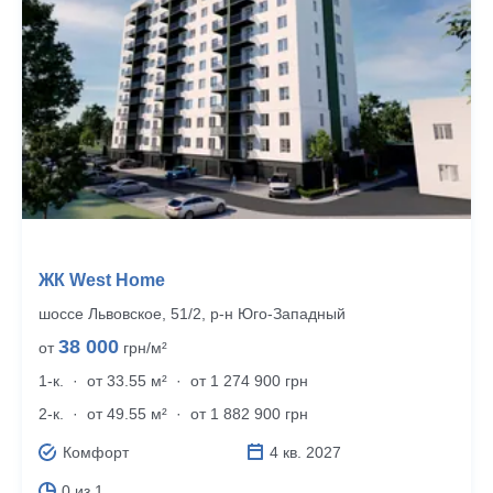
ЖК West Home
шоссе Львовское, 51/2, р‑н Юго-Западный
38 000
от
грн/м²
1-к.
·
от 33.55 м²
·
от 1 274 900 грн
2-к.
·
от 49.55 м²
·
от 1 882 900 грн
Комфорт
4 кв. 2027
0 из 1