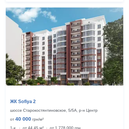
ЖК Sofiya 2
шоссе Старокостянтиновское, 5/5А, р‑н Центр
40 000
от
грн/м²
1-к.
·
от 44.45 м²
·
от 1 778 000 грн