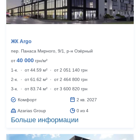
ЖК Argo
пер. Панаса Мирного, 9/1, р‑н Озёрный
40 000
от
грн/м²
1-к.
·
от 44.59 м²
·
от 2 051 140 грн
2-к.
·
от 61.62 м²
·
от 2 464 800 грн
3-к.
·
от 83.74 м²
·
от 3 600 820 грн
Комфорт
2 кв. 2027
Azarias Group
0 из 4
Больше информации