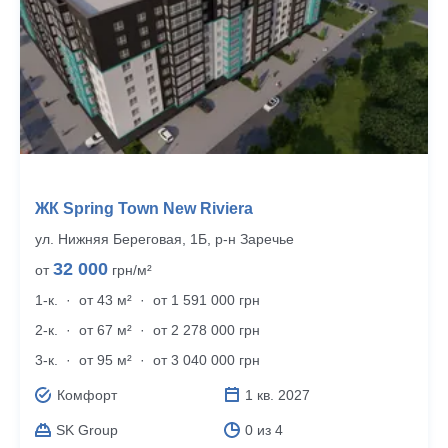
ЖК Spring Town New Riviera
ул. Нижняя Береговая, 1Б, р‑н Заречье
32 000
от
грн/м²
1-к.
·
от 43 м²
·
от 1 591 000 грн
2-к.
·
от 67 м²
·
от 2 278 000 грн
3-к.
·
от 95 м²
·
от 3 040 000 грн
Комфорт
1 кв. 2027
SK Group
0 из 4