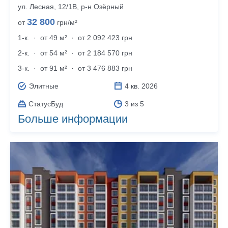
ул. Лесная, 12/1В, р‑н Озёрный
32 800
от
грн/м²
1-к.
·
от 49 м²
·
от 2 092 423 грн
2-к.
·
от 54 м²
·
от 2 184 570 грн
3-к.
·
от 91 м²
·
от 3 476 883 грн
Элитные
4 кв. 2026
СтатусБуд
3 из 5
Больше информации