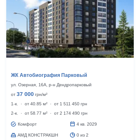
ЖК Автобиография Парковый
ул. Озерная, 16А, р‑н Дендропарковый
37 000
от
грн/м²
1-к.
·
от 40.85 м²
·
от 1 511 450 грн
2-к.
·
от 58.77 м²
·
от 2 174 490 грн
Комфорт
4 кв. 2029
АМД КОНСТРАКШН
0 из 2