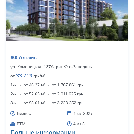
ЖК Альянс
ул. Каменецкая, 137А, р‑н Юго-Западный
33 713
от
грн/м²
1-к.
·
от 46.27 м²
·
от 1 767 861 грн
2-к.
·
от 52.65 м²
·
от 2 011 625 грн
3-к.
·
от 95.61 м²
·
от 3 223 252 грн
Бизнес
4 кв. 2027
ВТМ
4 из 5
Больше информации