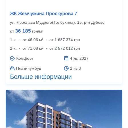
ЖК Жемчужина Проскурова 7
ул. Ярослава Мудрого(Толбухина), 15, р‑н Дубово
36 185
от
грн/м²
1-к.
·
от 46.06 м²
·
от 1 687 374 грн
2-к.
·
от 71.08 м²
·
от 2 572 012 грн
Комфорт
4 кв. 2027
Платинумбуд
2 из 3
Больше информации