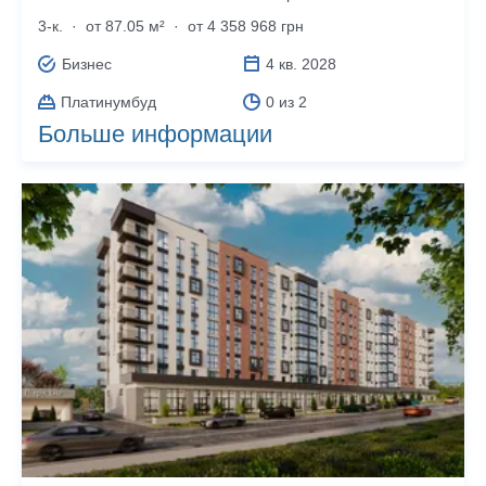
3-к.
·
от 87.05 м²
·
от 4 358 968 грн
Бизнес
4 кв. 2028
Платинумбуд
0 из 2
Больше информации