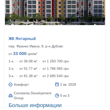
ЖК Янтарный
пер. Франко Ивана, 8, р‑н Дубово
33 000
от
грн/м²
1-к.
·
от 36.08 м²
·
от 1 250 700 грн
2-к.
·
от 51.77 м²
·
от 1 786 065 грн
3-к.
·
от 81.38 м²
·
от 2 685 540 грн
Комфорт
2 кв. 2028
Constanta Development
0 из 3
Group
Больше информации