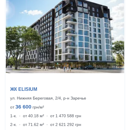
ЖК ELISIUM
ул. Нижняя Береговая, 2/4, р‑н Заречье
36 600
от
грн/м²
1-к.
·
от 40.18 м²
·
от 1 470 588 грн
2-к.
·
от 71.62 м²
·
от 2 621 292 грн