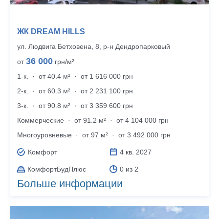
ЖК DREAM HILLS
ул. Людвига Бетховена, 8, р‑н Дендропарковый
36 000
от
грн/м²
1-к.
·
от 40.4 м²
·
от 1 616 000 грн
2-к.
·
от 60.3 м²
·
от 2 231 100 грн
3-к.
·
от 90.8 м²
·
от 3 359 600 грн
Коммерческие
·
от 91.2 м²
·
от 4 104 000 грн
Много­уровневые
·
от 97 м²
·
от 3 492 000 грн
Комфорт
4 кв. 2027
КомфортБудПлюс
0 из 2
Больше информации