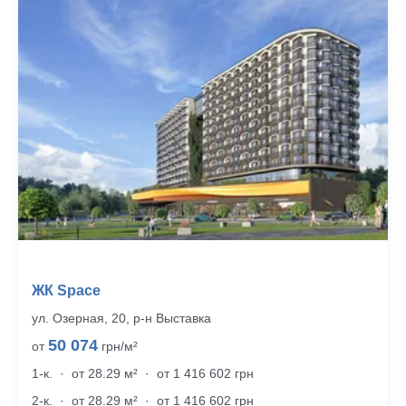
ЖК Space
ул. Озерная, 20, р‑н Выставка
50 074
от
грн/м²
1-к.
·
от 28.29 м²
·
от 1 416 602 грн
2-к.
·
от 28.29 м²
·
от 1 416 602 грн