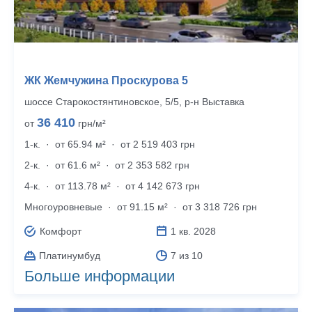
ЖК Жемчужина Проскурова 5
шоссе Старокостянтиновское, 5/5, р‑н Выставка
36 410
от
грн/м²
1-к.
·
от 65.94 м²
·
от 2 519 403 грн
2-к.
·
от 61.6 м²
·
от 2 353 582 грн
4-к.
·
от 113.78 м²
·
от 4 142 673 грн
Много­уровневые
·
от 91.15 м²
·
от 3 318 726 грн
Комфорт
1 кв. 2028
Платинумбуд
7 из 10
Больше информации