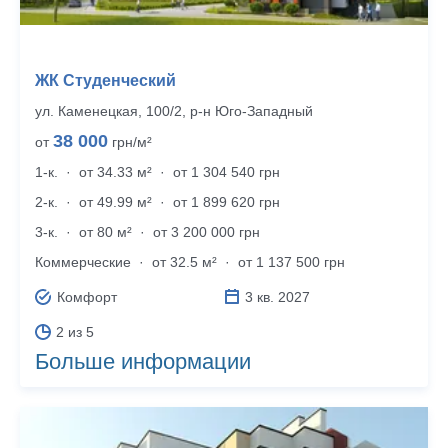
ЖК Студенческий
ул. Каменецкая, 100/2, р‑н Юго-Западный
38 000
от
грн/м²
1-к.
·
от 34.33 м²
·
от 1 304 540 грн
2-к.
·
от 49.99 м²
·
от 1 899 620 грн
3-к.
·
от 80 м²
·
от 3 200 000 грн
Коммерческие
·
от 32.5 м²
·
от 1 137 500 грн
Комфорт
3 кв. 2027
2 из 5
Больше информации