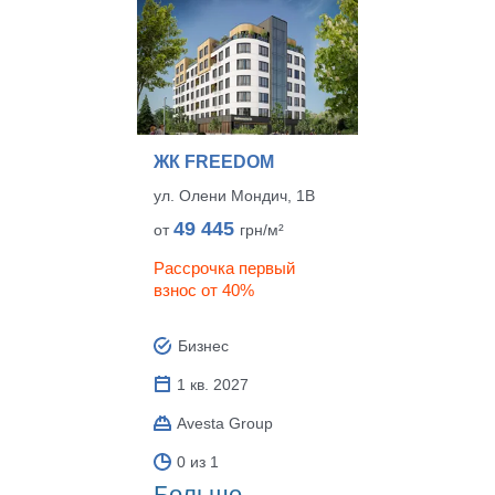
ЖК FREEDOM
ул. Олени Мондич, 1В
49 445
от
грн/м²
Рассрочка первый
взнос от 40%
Бизнес
1 кв. 2027
Avesta Group
0 из 1
Больше