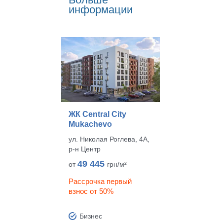
информации
ЖК Central City
Mukachevo
ул. Николая Роглева, 4А,
р‑н Центр
49 445
от
грн/м²
Рассрочка первый
взнос от 50%
Бизнес