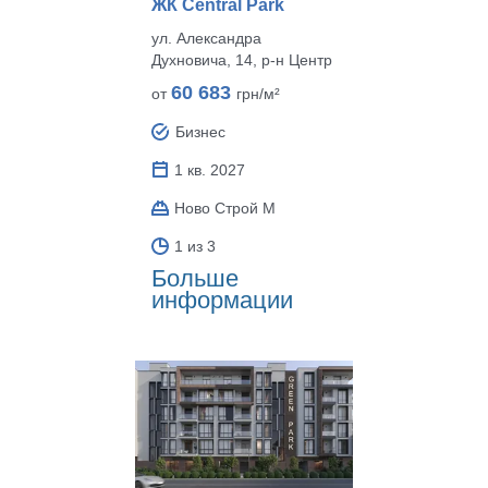
ЖК Central Park
ул. Александра
Духновича, 14, р‑н Центр
60 683
от
грн/м²
Бизнес
1 кв. 2027
Ново Строй М
1 из 3
Больше
информации