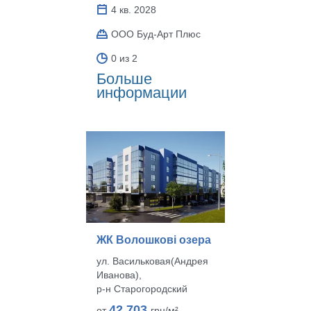
4 кв. 2028
ООО Буд-Арт Плюс
0 из 2
Больше
информации
ЖК Волошкові озера
ул. Васильковая(Андрея
Иванова),
р‑н Старогородский
42 703
от
грн/м²