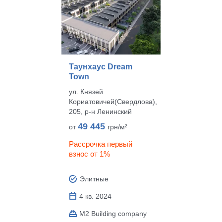
Таунхаус Dream
Town
ул. Князей
Кориатовичей(Свердлова),
205, р‑н Ленинский
49 445
от
грн/м²
Рассрочка первый
взнос от 1%
Элитные
4 кв. 2024
M2 Building company