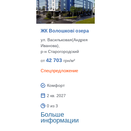
ЖК Волошкові озера
ул. Васильковая(Андрея
Иванова),
р‑н Старогородский
42 703
от
грн/м²
Спецпредложение
Комфорт
2 кв. 2027
0 из 3
Больше
информации