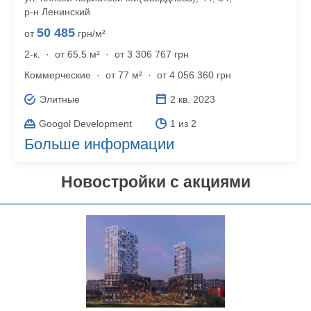
р‑н Ленинский
50 485
от
грн/м²
2-к.
·
от 65.5 м²
·
от 3 306 767 грн
Коммерческие
·
от 77 м²
·
от 4 056 360 грн
Элитные
2 кв. 2023
Googol Development
1 из 2
Больше информации
Новостройки с акциями