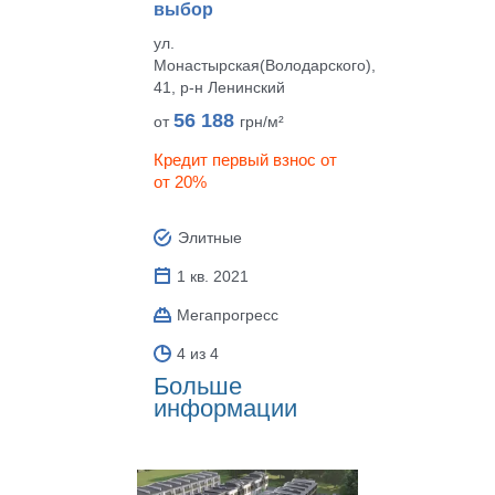
выбор
ул.
Монастырская(Володарского),
41, р‑н Ленинский
56 188
от
грн/м²
Кредит первый взнос от
от 20%
Элитные
1 кв. 2021
Мегапрогресс
4 из 4
Больше
информации