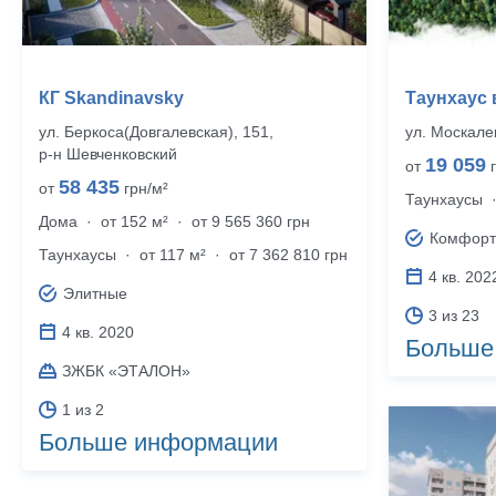
КГ Skandinavsky
Таунхаус 
ул. Беркоса(Довгалевская), 151,
ул. Москален
р‑н Шевченковский
19 059
от
г
58 435
от
грн/м²
Таунхаусы
Дома
·
от 152 м²
·
от 9 565 360 грн
Комфорт
Таунхаусы
·
от 117 м²
·
от 7 362 810 грн
4 кв. 202
Элитные
3 из 23
4 кв. 2020
Больше
ЗЖБК «ЭТАЛОН»
1 из 2
Больше информации