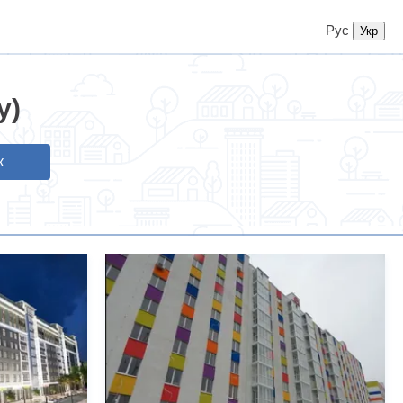
Рус
у)
к