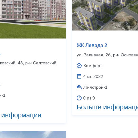
ЖК Левада 2
а
ул. Заливная, 2б, р‑н Основя
ковский, 48, р‑н Салтовский
Комфорт
4 кв. 2022
1
Жилстрой-1
й-1
0 из 9
Больше информац
 информации