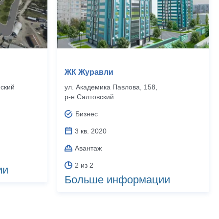
ЖК Журавли
нский
ул. Академика Павлова, 158,
р‑н Салтовский
Бизнес
3 кв. 2020
Авантаж
2 из 2
ии
Больше информации