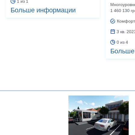
1 из 1
Много­уров
Больше информации
1 460 130 г
Комфорт
3 кв. 202
0 из 4
Больше