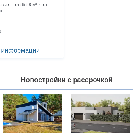
невые
·
от 85.89 м²
·
от
рн
3
 информации
Новостройки с рассрочкой