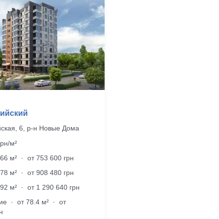
ийский
ская, 6, р‑н Новые Дома
рн/м²
.66 м²
·
от 753 600 грн
.78 м²
·
от 908 480 грн
.92 м²
·
от 1 290 640 грн
ие
·
от 78.4 м²
·
от
н