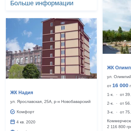
Больше информации
ЖК Олимп
ул. Олимпий
16 000
от
г
ЖК Надия
1-к.
·
от 39
ул. Ярославская, 25А, р‑н Новобаварский
2-к.
·
от 56
Комфорт
3-к.
·
от 75
Коммерческ
4 кв. 2020
2 116 800 гр