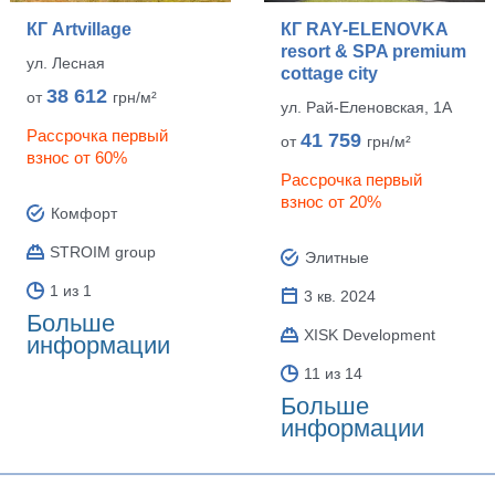
КГ Artvillage
КГ RAY-ELENOVKA
resort & SPA premium
ул. Лесная
cottage city
38 612
от
грн/м²
ул. Рай-Еленовская, 1А
Рассрочка первый
41 759
от
грн/м²
взнос от 60%
Рассрочка первый
взнос от 20%
Комфорт
STROIM group
Элитные
1 из 1
3 кв. 2024
Больше
XISK Development
информации
11 из 14
Больше
информации