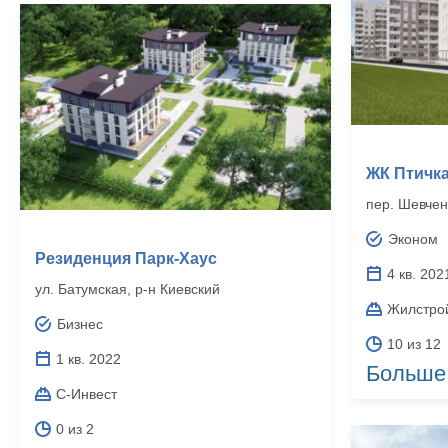
ЖК Птичк
пер. Шевчен
Эконом
Резиденция Парк-Хаус
4 кв. 202
ул. Батумская, р‑н Киевский
Жилстро
Бизнес
10 из 12
1 кв. 2022
Больше
С-Инвест
0 из 2