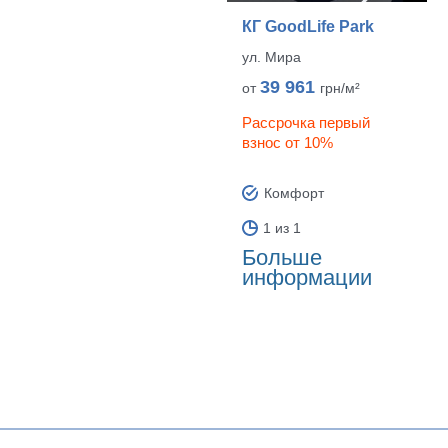
КГ GoodLife Park
ул. Мира
39 961
от
грн/м²
Рассрочка первый
взнос от 10%
Комфорт
1 из 1
Больше
информации