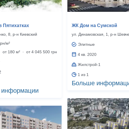
в Пятихатках
ЖК Дом на Сумской
ко, 8, р‑н Киевский
ул. Динамовская, 1, р‑н Шевч
рн/м²
Элитные
·
от 180 м²
·
от 4 045 500 грн
4 кв. 2020
Жилстрой-1
2
1 из 1
Больше информац
 информации