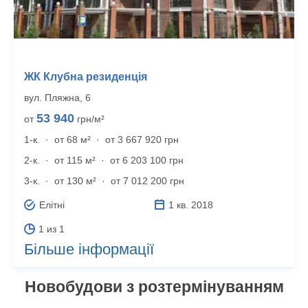
ЖК Клубна резиденція
вул. Пляжна, 6
53 940
от
грн/м²
1-к.
·
от 68 м²
·
от 3 667 920 грн
2-к.
·
от 115 м²
·
от 6 203 100 грн
3-к.
·
от 130 м²
·
от 7 012 200 грн
Елітні
1 кв. 2018
1 из 1
Більше інформації
Новобудови з розтермінуванням