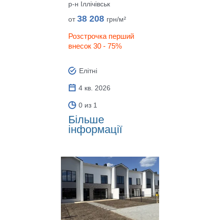
р‑н Іллічівськ
38 208
от
грн/м²
Розстрочка перший
внесок 30 - 75%
Елітні
4 кв. 2026
0 из 1
Більше
інформації