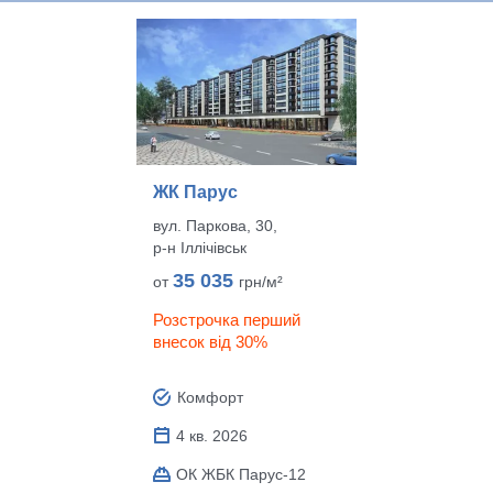
ЖК Парус
вул. Паркова, 30,
р‑н Іллічівськ
35 035
от
грн/м²
Розстрочка перший
внесок від 30%
Комфорт
4 кв. 2026
ОК ЖБК Парус-12