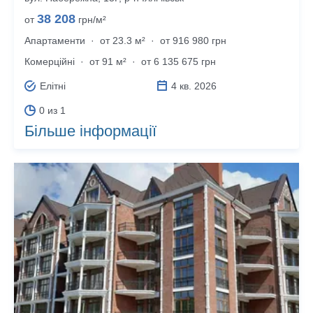
38 208
от
грн/м²
Апартаменти
·
от 23.3 м²
·
от 916 980 грн
Комерційні
·
от 91 м²
·
от 6 135 675 грн
Елітні
4 кв. 2026
0 из 1
Більше інформації