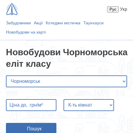
Укр
Забудовники
Акції
Котеджні містечка
Таунхауси
Новобудови на карті
Новобудови Чорноморська
еліт класу
Пошук