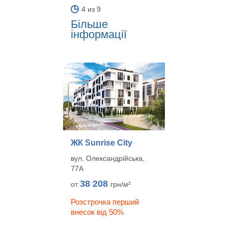
4 из 9
Більше
інформації
ЖК Sunrise City
вул. Олександрійська,
77А
38 208
от
грн/м²
Розстрочка перший
внесок від 50%