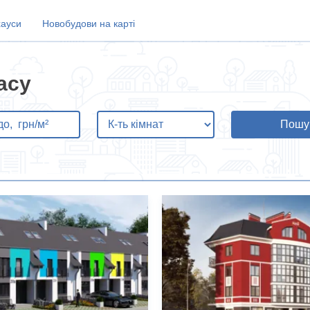
хауси
Новобудови на карті
асу
Пошу