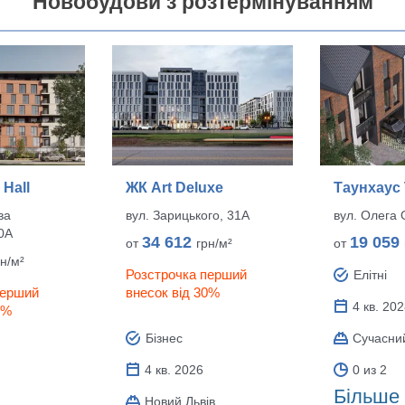
Новобудови з розтермінуванням
 Hall
ЖК Art Deluxe
Таунхаус
ва
вул. Зарицького, 31А
вул. Олега
0А
34 612
19 059
от
грн/м²
от
рн/м²
Розстрочка перший
Елітні
перший
внесок від 30%
4 кв. 20
0%
Бізнес
Сучасни
4 кв. 2026
0 из 2
Більше
Новий Львів