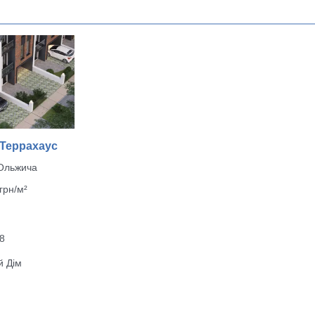
 Террахаус
 Ольжича
грн/м²
28
й Дім