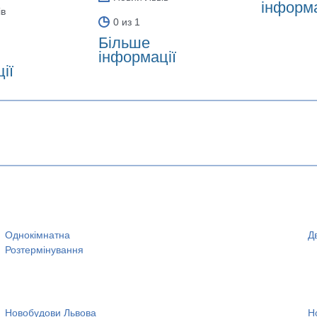
інформа
ів
0 из 1
Більше
інформації
ії
Однокімнатна
Д
Розтермінування
Новобудови Львова
Н