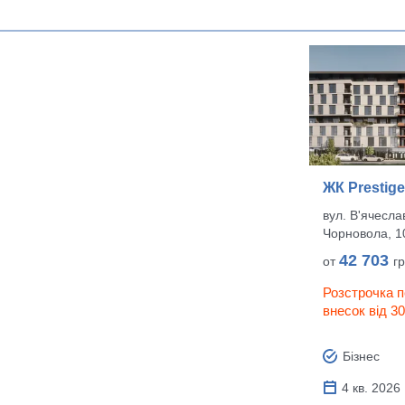
ЖК Prestige
вул. В'ячесла
Чорновола, 1
42 703
от
г
Розстрочка 
внесок від 3
Бізнес
4 кв. 2026