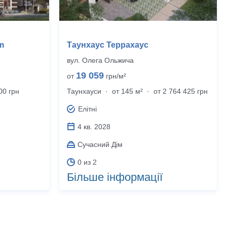
m
Таунхаус Террахаус
вул. Олега Ольжича
19 059
от
грн/м²
00 грн
Таунхауси
·
от 145 м²
·
от 2 764 425 грн
Елітні
4 кв. 2028
Сучасний Дім
0 из 2
Більше інформації