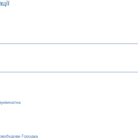
ції
вукімнатна
овобудови Городка