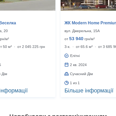
Веселка
ЖК Modern Home Premiu
а, 20
вул. Джерельна, 15А
53 940
рн/м²
от
грн/м²
т 50 м²
·
от 2 045 225 грн
3-к.
·
от 65.6 м²
·
от 3 685 9
Елітні
5
2 кв. 2024
 Дім
Сучасний Дім
1 из 1
інформації
Більше інформації