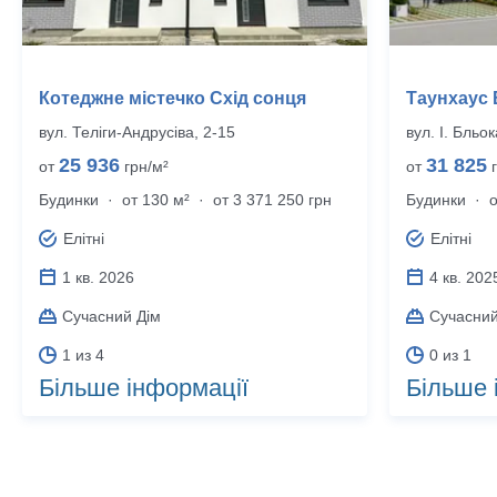
Котеджне містечко Схід сонця
Таунхаус 
вул. Теліги-Андрусіва, 2-15
вул. І. Бльок
25 936
31 825
от
грн/м²
от
г
Будинки
·
от 130 м²
·
от 3 371 250 грн
Будинки
·
о
Елітні
Елітні
1 кв. 2026
4 кв. 202
Сучасний Дім
Сучасний
1 из 4
0 из 1
Більше інформації
Більше 