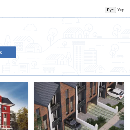
Укр
к