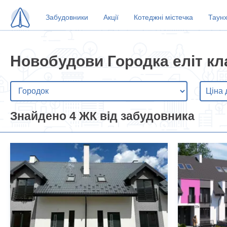
Забудовники
Акції
Котеджні містечка
Таун
Новобудови Городка еліт кл
Знайдено 4 ЖК від забудовника