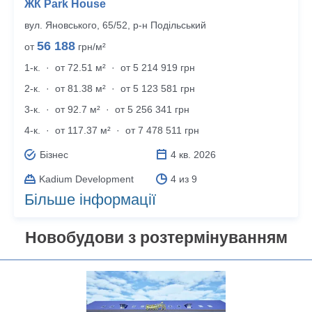
ЖК Park House
вул. Яновського, 65/52, р‑н Подільський
56 188
от
грн/м²
1-к.
·
от 72.51 м²
·
от 5 214 919 грн
2-к.
·
от 81.38 м²
·
от 5 123 581 грн
3-к.
·
от 92.7 м²
·
от 5 256 341 грн
4-к.
·
от 117.37 м²
·
от 7 478 511 грн
Бізнес
4 кв. 2026
Kadium Development
4 из 9
Більше інформації
Новобудови з розтермінуванням