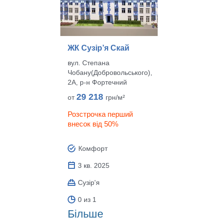
ЖК Сузір’я Скай
вул. Степана
Чобану(Добровольського),
2А, р‑н Фортечний
29 218
от
грн/м²
Розстрочка перший
внесок від 50%
Комфорт
3 кв. 2025
Сузір'я
0 из 1
Більше