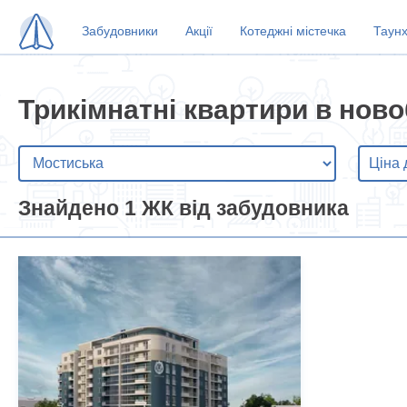
Забудовники
Акції
Котеджні містечка
Таун
Трикімнатні квартири в нов
Знайдено 1 ЖК від забудовника