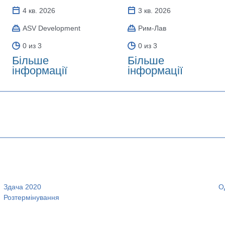
4 кв. 2026
3 кв. 2026
ASV Development
Рим-Лав
0 из 3
0 из 3
Більше
Більше
інформації
інформації
Здача 2020
О
Розтермінування