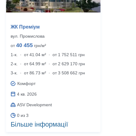
ЖК Преміум
вул. Промислова
40 455
от
грн/м²
1-к.
·
от 41.04 м²
·
от 1 752 511 грн
2-к.
·
от 64.99 м²
·
от 2 629 170 грн
3-к.
·
от 86.73 м²
·
от 3 508 662 грн
Комфорт
4 кв. 2026
ASV Development
0 из 3
Більше інформації