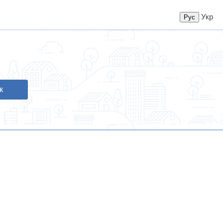
Укр
к