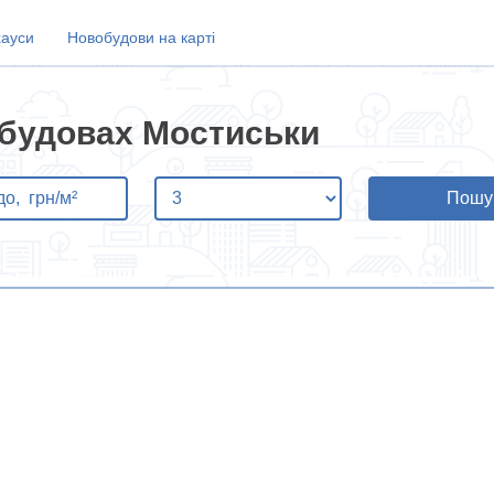
хауси
Новобудови на карті
обудовах Мостиськи
Пошу