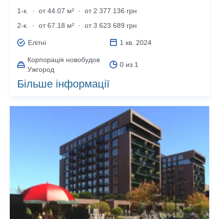
1-к.
·
от 44.07 м²
·
от 2 377 136 грн
2-к.
·
от 67.18 м²
·
от 3 623 689 грн
Елітні
1 кв. 2024
Корпорація новобудов
0 из 1
Ужгород
Більше інформації