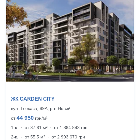
ЖК GARDEN CITY
вул. Тлехаса, 89А, р‑н Новий
44 950
от
грн/м²
1-к.
·
от 37.81 м²
·
от 1 884 843 грн
2-к.
·
от 55.5 м²
·
от 2 993 670 грн