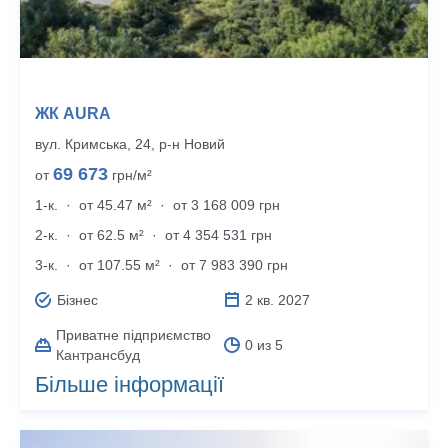
ЖК AURA
вул. Кримська, 24, р‑н Новий
69 673
от
грн/м²
1-к.
·
от 45.47 м²
·
от 3 168 009 грн
2-к.
·
от 62.5 м²
·
от 4 354 531 грн
3-к.
·
от 107.55 м²
·
от 7 983 390 грн
Бізнес
2 кв. 2027
Приватне підприємство
0 из 5
Кантрансбуд
Більше інформації