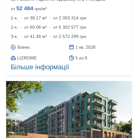
52 484
от
грн/м²
1-к.
·
от 38.17 м²
·
от 2 003 314 грн
2-к.
·
от 60.06 м²
·
от 5 302 577 грн
3-к.
·
от 41.48 м²
·
от 2 572 299 грн
Бізнес
1 кв. 2028
LIZROME
5 из 9
Більше інформації