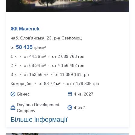
ЖК Maverick
наб. Слов'янська, 23, р‑н Свепомоц
58 435
от
грн/м²
1-к.
·
от 44.36 м²
·
от 2 689 763 грн
2-к.
·
от 68.34 м²
·
от 4 156 482 грн
3-к.
·
от 153.56 м²
·
от 11 389 161 грн
Комерційні
·
от 88.72 м²
·
от 7 178 335 грн
Бізнес
4 кв. 2027
Daytona Development
4 из 7
Company
Більше інформації