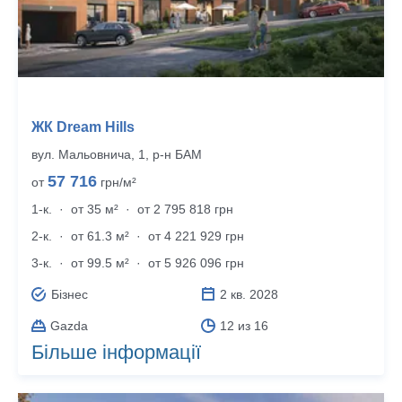
ЖК Dream Hills
вул. Мальовнича, 1, р‑н БАМ
57 716
от
грн/м²
1-к.
·
от 35 м²
·
от 2 795 818 грн
2-к.
·
от 61.3 м²
·
от 4 221 929 грн
3-к.
·
от 99.5 м²
·
от 5 926 096 грн
Бізнес
2 кв. 2028
Gazda
12 из 16
Більше інформації