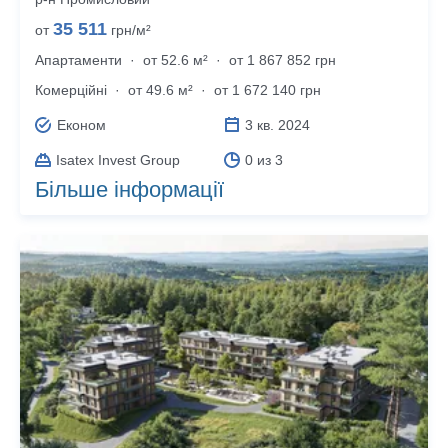
35 511
от
грн/м²
Апартаменти
·
от 52.6 м²
·
от 1 867 852 грн
Комерційні
·
от 49.6 м²
·
от 1 672 140 грн
Економ
3 кв. 2024
Isatex Invest Group
0 из 3
Більше інформації