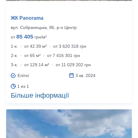
ЖК Panorama
вул. Собранецька, 86, р‑н Центр
85 405
от
грн/м²
1-к.
·
от 42.39 м²
·
от 3 620 318 грн
2-к.
·
от 65 м²
·
от 7 416 301 грн
3-к.
·
от 129.14 м²
·
от 11 029 202 грн
Елітні
3 кв. 2024
1 из 1
Більше інформації