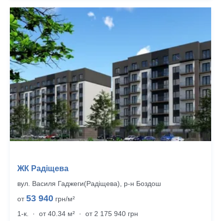
ЖК Радіщева
вул. Василя Гаджеги(Радіщева), р‑н Боздош
53 940
от
грн/м²
1-к.
·
от 40.34 м²
·
от 2 175 940 грн