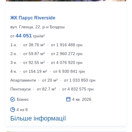
ЖК Парус Riverside
вул. Гленца, 22, р‑н Боздош
44 051
от
грн/м²
1-к.
·
от 38.76 м²
·
от 1 916 488 грн
2-к.
·
от 59.87 м²
·
от 2 960 272 грн
3-к.
·
от 92.55 м²
·
от 4 076 920 грн
4-к.
·
от 154.19 м²
·
от 6 930 841 грн
Апартаменти
·
от 20 м²
·
от 1 033 850 грн
Пентхауси
·
от 82.7 м²
·
от 4 832 575 грн
Бізнес
4 кв. 2026
4 из 8
Більше інформації