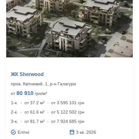
ЖК Sherwood
пров. Квітневий, 1, р‑н Галагури
80 910
от
грн/м²
1-к.
·
от 37.2 м²
·
от 3 595 101 грн
2-к.
·
от 61.6 м²
·
от 5 122 502 грн
3-к.
·
от 81.7 м²
·
от 7 924 685 грн
Елітні
3 кв. 2026