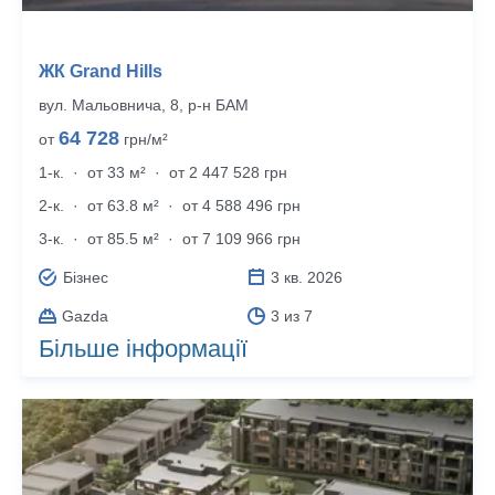
ЖК Grand Hills
вул. Мальовнича, 8, р‑н БАМ
64 728
от
грн/м²
1-к.
·
от 33 м²
·
от 2 447 528 грн
2-к.
·
от 63.8 м²
·
от 4 588 496 грн
3-к.
·
от 85.5 м²
·
от 7 109 966 грн
Бізнес
3 кв. 2026
Gazda
3 из 7
Більше інформації