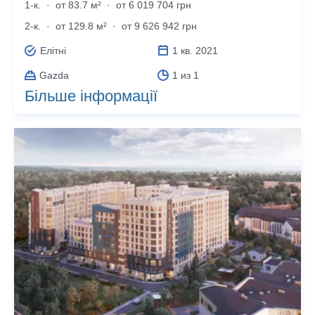
1-к.
·
от 83.7 м²
·
от 6 019 704 грн
2-к.
·
от 129.8 м²
·
от 9 626 942 грн
Елітні
1 кв. 2021
Gazda
1 из 1
Більше інформації