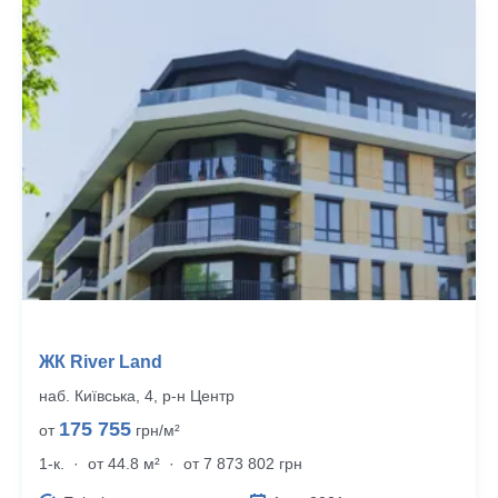
ЖК River Land
наб. Київська, 4, р‑н Центр
175 755
от
грн/м²
1-к.
·
от 44.8 м²
·
от 7 873 802 грн