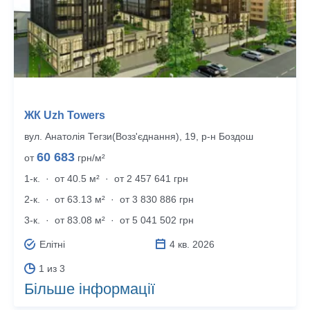
ЖК Uzh Towers
вул. Анатолія Тегзи(Возз'єднання), 19, р‑н Боздош
60 683
от
грн/м²
1-к.
·
от 40.5 м²
·
от 2 457 641 грн
2-к.
·
от 63.13 м²
·
от 3 830 886 грн
3-к.
·
от 83.08 м²
·
от 5 041 502 грн
Елітні
4 кв. 2026
1 из 3
Більше інформації