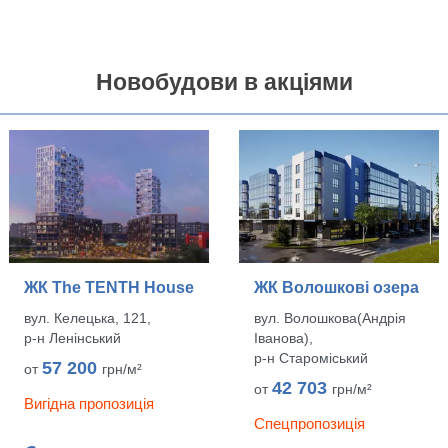
Новобудови в акціями
ЖК The TENTH House
ЖК Волошкові озера
вул. Келецька, 121,
вул. Волошкова(Андрія
р‑н Ленінський
Іванова),
р‑н Староміський
57 200
от
грн/м²
42 703
от
грн/м²
Вигідна пропозиція
Спецпропозиція