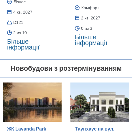
Бізнес
Комфорт
4 кв. 2027
2 кв. 2027
D121
0 из 3
2 из 10
Більше
Більше
інформації
інформації
Новобудови з розтермінуванням
ЖК Lavanda Park
Таунхаус на вул.