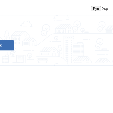
Укр
к