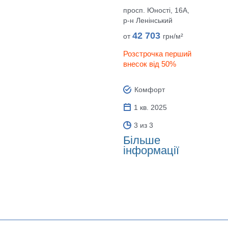
просп. Юності, 16А,
р‑н Ленінський
42 703
от
грн/м²
Розстрочка перший
внесок від 50%
Комфорт
1 кв. 2025
3 из 3
Більше
інформації