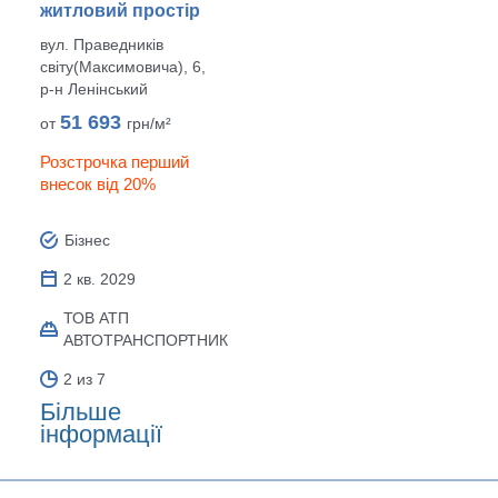
житловий простір
вул. Праведників
світу(Максимовича), 6,
р‑н Ленінський
51 693
от
грн/м²
Розстрочка перший
внесок від 20%
Бізнес
2 кв. 2029
ТОВ АТП
АВТОТРАНСПОРТНИК
2 из 7
Більше
інформації