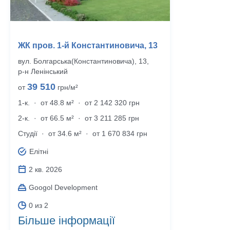
ЖК пров. 1-й Константиновича, 13
вул. Болгарська(Константиновича), 13,
р‑н Ленінський
39 510
от
грн/м²
1-к.
·
от 48.8 м²
·
от 2 142 320 грн
2-к.
·
от 66.5 м²
·
от 3 211 285 грн
Студії
·
от 34.6 м²
·
от 1 670 834 грн
Елітні
2 кв. 2026
Googol Development
0 из 2
Більше інформації