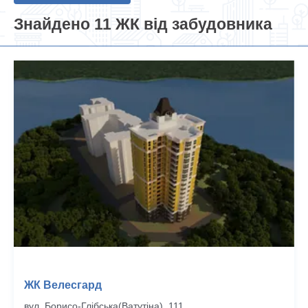
Знайдено 11 ЖК від забудовника
ЖК Велесгард
вул. Борисо-Глібська(Ватутіна), 111