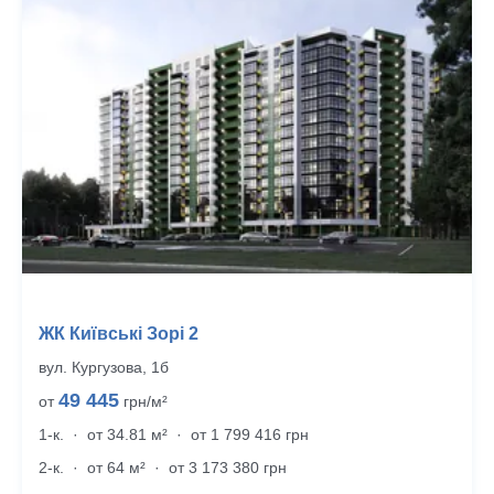
ЖК Київські Зорі 2
вул. Кургузова, 1б
49 445
от
грн/м²
1-к.
·
от 34.81 м²
·
от 1 799 416 грн
2-к.
·
от 64 м²
·
от 3 173 380 грн