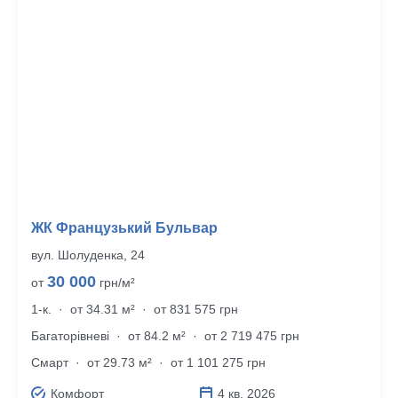
ЖК Французький Бульвар
вул. Шолуденка, 24
30 000
от
грн/м²
1-к.
·
от 34.31 м²
·
от 831 575 грн
Багато­рівневі
·
от 84.2 м²
·
от 2 719 475 грн
Смарт
·
от 29.73 м²
·
от 1 101 275 грн
Комфорт
4 кв. 2026