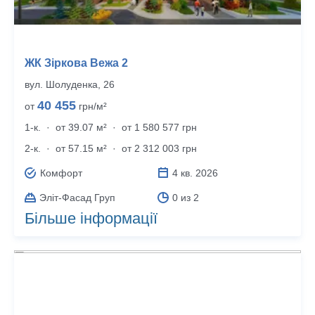
ЖК Зіркова Вежа 2
вул. Шолуденка, 26
40 455
от
грн/м²
1-к.
·
от 39.07 м²
·
от 1 580 577 грн
2-к.
·
от 57.15 м²
·
от 2 312 003 грн
Комфорт
4 кв. 2026
Эліт-Фасад Груп
0 из 2
Більше інформації