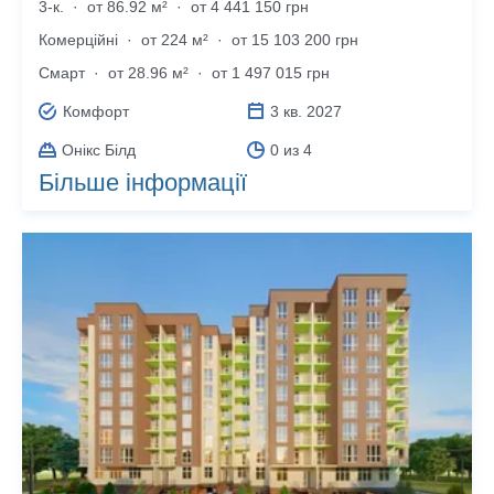
3-к.
·
от 86.92 м²
·
от 4 441 150 грн
Комерційні
·
от 224 м²
·
от 15 103 200 грн
Смарт
·
от 28.96 м²
·
от 1 497 015 грн
Комфорт
3 кв. 2027
Онікс Білд
0 из 4
Більше інформації