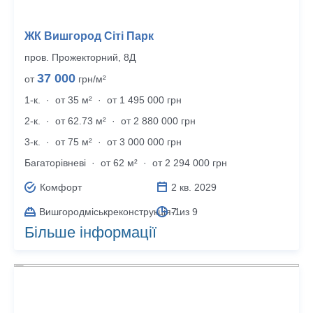
ЖК Вишгород Сіті Парк
пров. Прожекторний, 8Д
37 000
от
грн/м²
1-к.
·
от 35 м²
·
от 1 495 000 грн
2-к.
·
от 62.73 м²
·
от 2 880 000 грн
3-к.
·
от 75 м²
·
от 3 000 000 грн
Багато­рівневі
·
от 62 м²
·
от 2 294 000 грн
Комфорт
2 кв. 2029
Вишгородміськреконструкція-1
7 из 9
Більше інформації