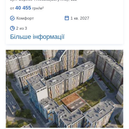
40 455
от
грн/м²
Комфорт
1 кв. 2027
2 из 3
Більше інформації