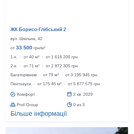
ЖК Борисо-Глібський 2
вул. Шкільна, 42
33 500
от
грн/м²
1-к.
·
от 40 м²
·
от 1 618 200 грн
2-к.
·
от 71 м²
·
от 2 872 305 грн
Багато­рівневі
·
от 79 м²
·
от 3 195 945 грн
Пентхауси
·
от 175.45 м²
·
от 5 877 575 грн
Комфорт
2 кв. 2029
Prof-Group
0 из 3
Більше інформації