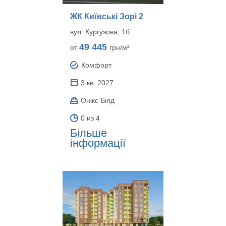
ЖК Київські Зорі 2
вул. Кургузова, 1б
49 445
от
грн/м²
Комфорт
3 кв. 2027
Онікс Білд
0 из 4
Більше
інформації